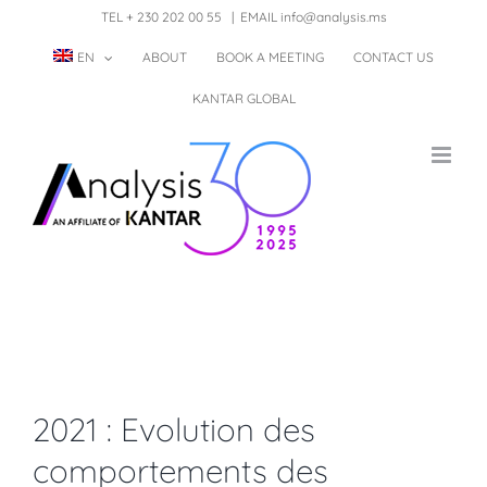
Skip
TEL + 230 202 00 55
|
EMAIL info@analysis.ms
to
EN
ABOUT
BOOK A MEETING
CONTACT US
content
KANTAR GLOBAL
2021 : Evolution des
comportements des