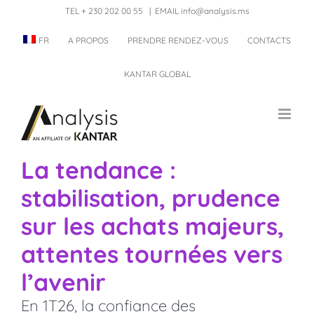
Skip
TEL + 230 202 00 55
|
EMAIL info@analysis.ms
to
FR
A PROPOS
PRENDRE RENDEZ-VOUS
CONTACTS
content
KANTAR GLOBAL
La tendance :
stabilisation, prudence
sur les achats majeurs,
attentes tournées vers
l’avenir
En 1T26, la confiance des