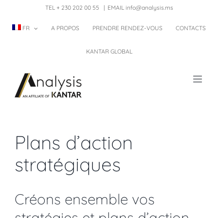
Skip
TEL + 230 202 00 55
|
EMAIL info@analysis.ms
to
FR
A PROPOS
PRENDRE RENDEZ-VOUS
CONTACTS
content
KANTAR GLOBAL
Plans d’action
stratégiques
Créons ensemble vos
stratégies et plans d’action